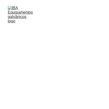
Linhas & 
Soluções
Explore nossas linhas de trabalho e descubra cada 
projeto em detalhes clicando nas opções.