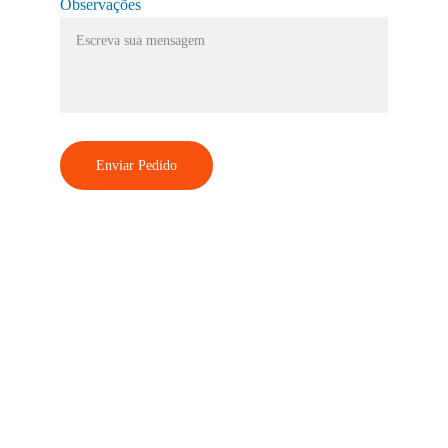
Observações
Enviar Pedido
Endereço
Rodovia RS 239, n 5461, Vila Irma 
Sapiranga/RS - CEP 93805-798
Contato
+55 51 3523.4210 +55 51 3523.4199