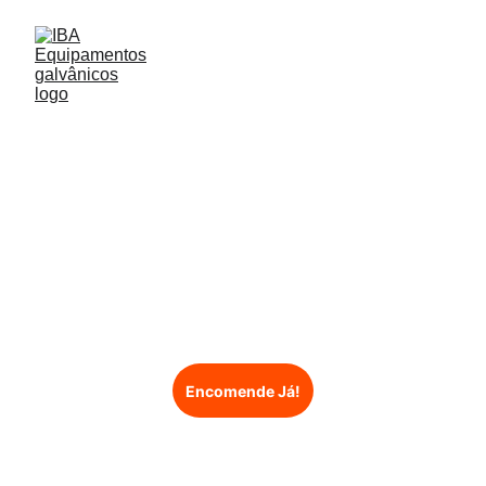
Estrado 
pultrudado
Encomende Já!