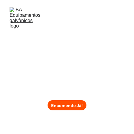
Patins de 
elevação
Encomende Já!