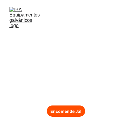
Rotor para 
ventilador 
centrífugo
Encomende Já!