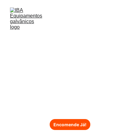
Suporte 
centralização 
tipo eletrolítico
Encomende Já!